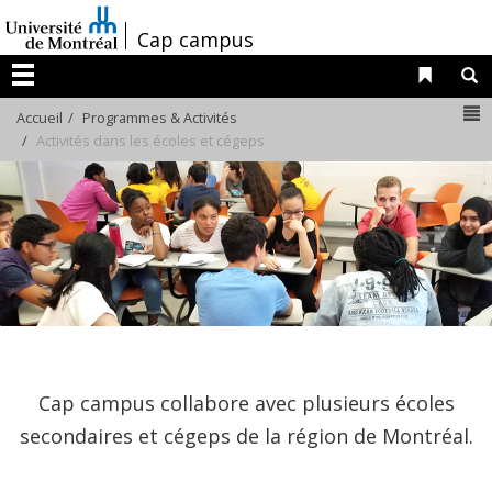
Passer
/
Cap campus
au
contenu
Liens 
R
Menu
N
Accueil
Programmes & Activités
Activités dans les écoles et cégeps
Cap campus collabore avec plusieurs écoles
secondaires et cégeps de la région de Montréal.