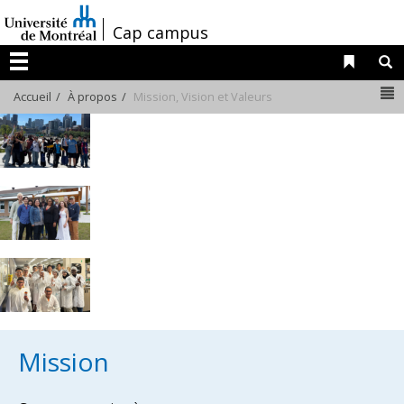
Passer
/
Cap campus
au
contenu
Liens 
R
Menu
N
Accueil
À propos
Mission, Vision et Valeurs
Mission