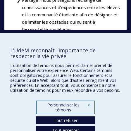
Partage : nous privilégions l’échange de
connaissances et d’expériences entre les élèves
et la communauté étudiante afin de désigner et
de limiter les obstacles qui nuisent à
l’accessibilité aux études.
Plaisir : l’engagement doit procurer du plaisir
aussi bien aux élèves qu’aux bénévoles
L’UdeM reconnaît l’importance de
(communauté universitaire, partenaires) pour
respecter la vie privée
que l’université devienne un lieu
L’utilisation de témoins nous permet d’améliorer et de
d’épanouissement.
personnaliser votre expérience Web. Certains témoins
sont obligatoires pour assurer le fonctionnement et la
sécurité du site Web, alors que d’autres enregistrent vos
préférences. En acceptant tout, vous consentez à notre
utilisation de témoins pour mieux répondre à vos besoins.
Cap campus
Personnaliser les
>
Plan du site
témoins
Accessibilité
Tout refuser
Tout accepter